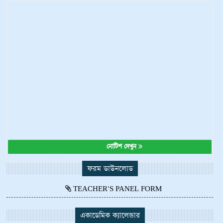
নোটিশ দেখুন
ফরম ডাউনলোড
TEACHER’S PANEL FORM
একাডেমিক ক্যালেন্ডার