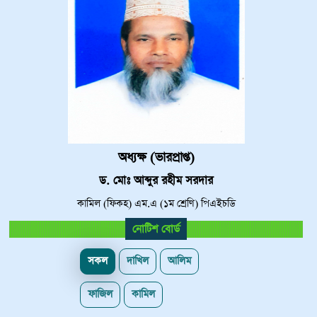
অধ্যক্ষ (ভারপ্রাপ্ত)
ড. মোঃ আব্দুর রহীম সরদার
কামিল (ফিকহ) এম.এ (১ম শ্রেণি) পিএইচডি
নোটিশ বোর্ড
সকল
দাখিল
আলিম
ফাজিল
কামিল