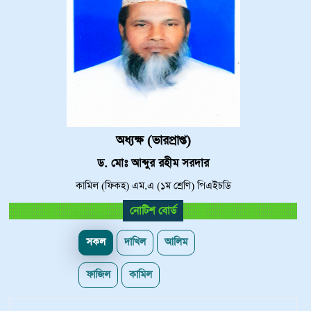
অধ্যক্ষ (ভারপ্রাপ্ত)
ড. মোঃ আব্দুর রহীম সরদার
কামিল (ফিকহ) এম.এ (১ম শ্রেণি) পিএইচডি
নোটিশ বোর্ড
সকল
দাখিল
আলিম
ফাজিল
কামিল