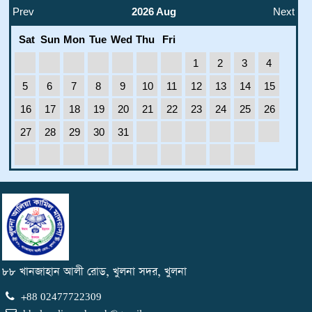
Prev
2026 Aug
Next
নতুনকুঁড়ি স্পোটর্স - ২০২৬
1
JAN
Sat
Sun
Mon
Tue
Wed
Thu
Fri
1970
1
2
3
4
নতুনকুঁড়ি স্পোটর্স - ২০২৬
1
5
6
7
8
9
10
11
12
13
14
15
JAN
1970
16
17
18
19
20
21
22
23
24
25
26
ইএফটি ফরম পূরণ সংক্রান্ত
1
27
28
29
30
31
JAN
1970
মহান শহীদ দিবস ও আন্তর্জাতিক মাতৃভাষা দিবস -২০২৫
18
FEB
2025
দাখিল পরীক্ষা- ২০২৫ এর রুটিন
17
DEC
2024
৮৮ খানজাহান আলী রোড, খুলনা সদর, খুলনা
২০২৫ শিক্ষাবর্ষে ভর্তি চলছে
12
DEC
+88 02477722309
2024