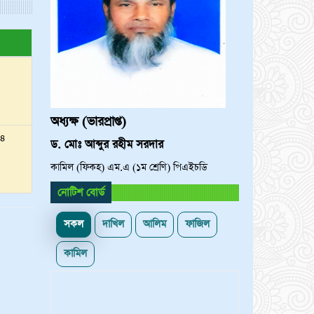
অধ্যক্ষ (ভারপ্রাপ্ত)
২৪
ড. মোঃ আব্দুর রহীম সরদার
কামিল (ফিকহ) এম.এ (১ম শ্রেণি) পিএইচডি
নোটিশ বোর্ড
সকল
দাখিল
আলিম
ফাজিল
কামিল