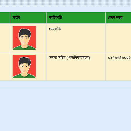
ফটো
ক্যাটাগরি
ফোন নম্বর
সভাপতি
সদস্য সচিব (পদাধিকারবলে)
০১৭৬৭৪৬০০