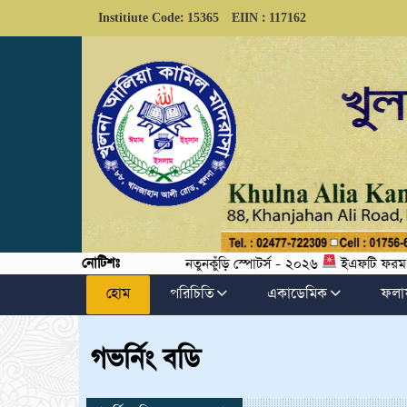
Institiute Code: 15365
EIIN : 117162
নোটিশঃ
নতুনকুঁড়ি স্পোটর্স - ২০২৬
ইএফটি ফরম পূরণ সংক
হোম
পরিচিতি
একাডেমিক
ফলা
h6>
গভর্নিং বডি