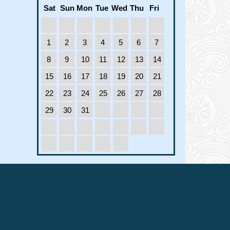
JAN
Sat
Sun
Mon
Tue
Wed
Thu
Fri
1970
নতুনকুঁড়ি স্পোটর্স - ২০২৬
1
JAN
1
2
3
4
5
6
7
1970
8
9
10
11
12
13
14
ইএফটি ফরম পূরণ সংক্রান্ত
1
15
16
17
18
19
20
21
JAN
1970
22
23
24
25
26
27
28
মহান শহীদ দিবস ও
18
29
30
31
আন্তর্জাতিক মাতৃভাষা দিবস
FEB
2025
-২০২৫
দাখিল পরীক্ষা- ২০২৫ এর
17
রুটিন
DEC
2024
২০২৫ শিক্ষাবর্ষে ভর্তি চলছে
12
DEC
2024
মহান বিজয় দিবস -২০২৪
11