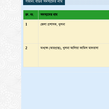
গভর্নিং বডির সদস্যদের নাম
ক্র. নং
সদস্যদের নাম
1
জেলা প্রশাসক, খুলনা
2
অধ্যক্ষ (ভারপ্রাপ্ত), খুলনা আলিয়া কামিল মাদরাসা